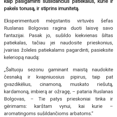
kaip pasigaminti sušildančius patiekalus, kurie ir
pakels tonusą, ir stiprins imunitetą.
Eksperimentuoti mėgstantis virtuvės šefas
Ruslanas Bolgovas ragina duoti laisvę savo
fantazijai. Pasak jo, sušildo kiekvienas šiltas
patiekalas, tačiau jei naudosite prieskonius,
įvairias žoleles patiekalams pagardinti, pasieksite
keleriopą naudą:
„Šaltuoju sezonu gaminant maistą naudokite
česnaką ir kvapniuosius pipirus, taip pat
gvazdikėlius, cinamoną, muskato riešutą,
kardamoną, imbierą ar ožragę, – pataria Ruslanas
Bolgovas, – Tie patys prieskoniai tinka ir
gėrimams: karštam vynui, kai kurie –
aromatingoms sušildančioms arbatoms.“