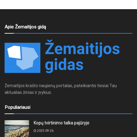
Apie Žemaitijos gidą
Žemaitijos krašto naujienų portalas, pateikiantis tiesiai Tau
aktualias žinias ir įvykius.
Populiariausi
Kopų tvirtinimo talka pajūryje
2025-09-26