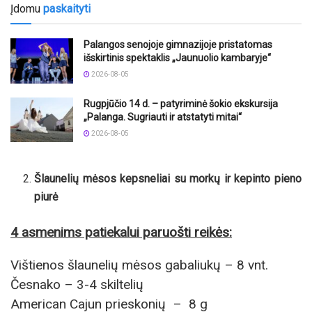
Įdomu
paskaityti
Palangos senojoje gimnazijoje pristatomas
išskirtinis spektaklis „Jaunuolio kambaryje“
2026-08-05
Rugpjūčio 14 d. – patyriminė šokio ekskursija
„Palanga. Sugriauti ir atstatyti mitai“
2026-08-05
Šlaunelių mėsos kepsneliai su morkų ir kepinto pieno
piurė
4 asmenims patiekalui paruošti reikės:
Vištienos šlaunelių mėsos gabaliukų – 8 vnt.
Česnako – 3-4 skiltelių
American Cajun prieskonių – 8 g