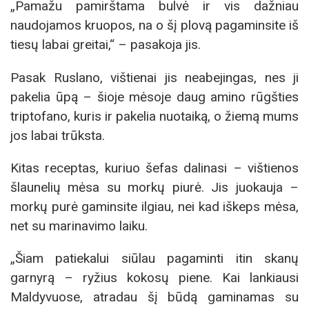
„Pamažu pamirštama bulvė ir vis dažniau
naudojamos kruopos, na o šį plovą pagaminsite iš
tiesų labai greitai,“ – pasakoja jis.
Pasak Ruslano, vištienai jis neabejingas, nes ji
pakelia ūpą – šioje mėsoje daug amino rūgšties
triptofano, kuris ir pakelia nuotaiką, o žiemą mums
jos labai trūksta.
Kitas receptas, kuriuo šefas dalinasi – vištienos
šlaunelių mėsa su morkų piurė. Jis juokauja –
morkų purė gaminsite ilgiau, nei kad iškeps mėsa,
net su marinavimo laiku.
„Šiam patiekalui siūlau pagaminti itin skanų
garnyrą – ryžius kokosų piene. Kai lankiausi
Maldyvuose, atradau šį būdą gaminamas su