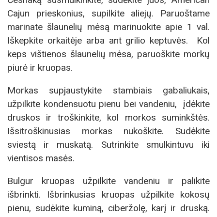
Cajun prieskonius, supilkite aliejų. Paruoštame
marinate šlaunelių mėsą marinuokite apie 1 val.
Iškepkite orkaitėje arba ant grilio keptuvės. Kol
keps vištienos šlaunelių mėsa, paruoškite morkų
piurė ir kruopas.
Morkas supjaustykite stambiais gabaliukais,
užpilkite kondensuotu pienu bei vandeniu, įdėkite
druskos ir troškinkite, kol morkos suminkštės.
Išsitroškinusias morkas nukoškite. Sudėkite
sviestą ir muskatą. Sutrinkite smulkintuvu iki
vientisos masės.
Bulgur kruopas užpilkite vandeniu ir palikite
išbrinkti. Išbrinkusias kruopas užpilkite kokosų
pienu, sudėkite kuminą, ciberžolę, karį ir druską.