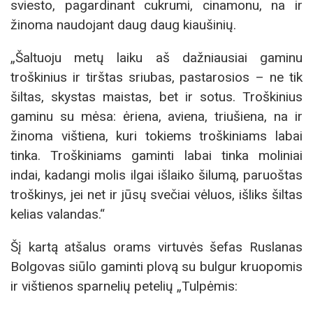
sviesto, pagardinant cukrumi, cinamonu, na ir
žinoma naudojant daug daug kiaušinių.
„Šaltuoju metų laiku aš dažniausiai gaminu
troškinius ir tirštas sriubas, pastarosios – ne tik
šiltas, skystas maistas, bet ir sotus. Troškinius
gaminu su mėsa: ėriena, aviena, triušiena, na ir
žinoma vištiena, kuri tokiems troškiniams labai
tinka. Troškiniams gaminti labai tinka moliniai
indai, kadangi molis ilgai išlaiko šilumą, paruoštas
troškinys, jei net ir jūsų svečiai vėluos, išliks šiltas
kelias valandas.“
Šį kartą atšalus orams virtuvės šefas Ruslanas
Bolgovas siūlo gaminti plovą su bulgur kruopomis
ir vištienos sparnelių petelių „Tulpėmis: