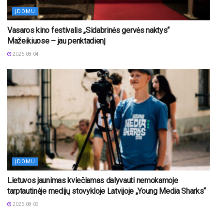
ĮDOMU
Vasaros kino festivalis „Sidabrinės gervės naktys“
Mažeikiuose – jau penktadienį
2026-08-04
ĮDOMU
Lietuvos jaunimas kviečiamas dalyvauti nemokamoje
tarptautinėje medijų stovykloje Latvijoje „Young Media Sharks“
2026-08-03