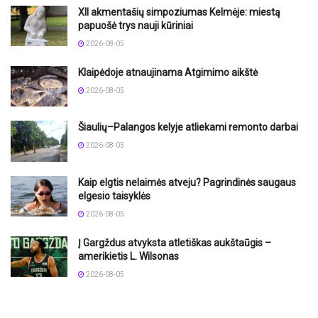
XII akmentašių simpoziumas Kelmėje: miestą
papuošė trys nauji kūriniai
2026-08-05
Klaipėdoje atnaujinama Atgimimo aikštė
2026-08-05
Šiaulių–Palangos kelyje atliekami remonto darbai
2026-08-05
Kaip elgtis nelaimės atveju? Pagrindinės saugaus
elgesio taisyklės
2026-08-05
Į Gargždus atvyksta atletiškas aukštaūgis –
amerikietis L. Wilsonas
2026-08-05