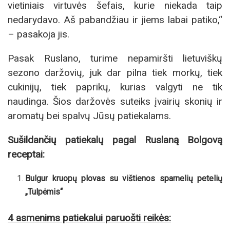
vietiniais virtuvės šefais, kurie niekada taip
nedarydavo. Aš pabandžiau ir jiems labai patiko,“
– pasakoja jis.
Pasak Ruslano, turime nepamiršti lietuviškų
sezono daržovių, juk dar pilna tiek morkų, tiek
cukinijų, tiek paprikų, kurias valgyti ne tik
naudinga. Šios daržovės suteiks įvairių skonių ir
aromatų bei spalvų Jūsų patiekalams.
Sušildančių patiekalų pagal Ruslaną Bolgovą
receptai:
Bulgur kruopų plovas su vištienos sparnelių petelių
„Tulpėmis“
4 asmenims patiekalui paruošti reikės: