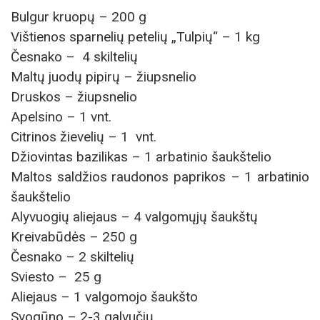
Bulgur kruopų – 200 g
Vištienos sparnelių petelių „Tulpių“ – 1 kg
Česnako – 4 skiltelių
Maltų juodų pipirų – žiupsnelio
Druskos – žiupsnelio
Apelsino – 1 vnt.
Citrinos žievelių – 1 vnt.
Džiovintas bazilikas – 1 arbatinio šaukštelio
Maltos saldžios raudonos paprikos – 1 arbatinio
šaukštelio
Alyvuogių aliejaus – 4 valgomųjų šaukštų
Kreivabūdės – 250 g
Česnako – 2 skiltelių
Sviesto – 25 g
Aliejaus – 1 valgomojo šaukšto
Svogūno – 2-3 galvučių