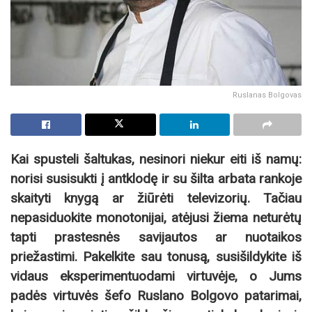
Ruslanas Bolgovas
Kai spusteli šaltukas, nesinori niekur eiti iš namų:
norisi susisukti į antklodę ir su šilta arbata rankoje
skaityti knygą ar žiūrėti televizorių. Tačiau
nepasiduokite monotonijai, atėjusi žiema neturėtų
tapti prastesnės savijautos ar nuotaikos
priežastimi. Pakelkite sau tonusą, susišildykite iš
vidaus eksperimentuodami virtuvėje, o Jums
padės virtuvės šefo Ruslano Bolgovo patarimai,