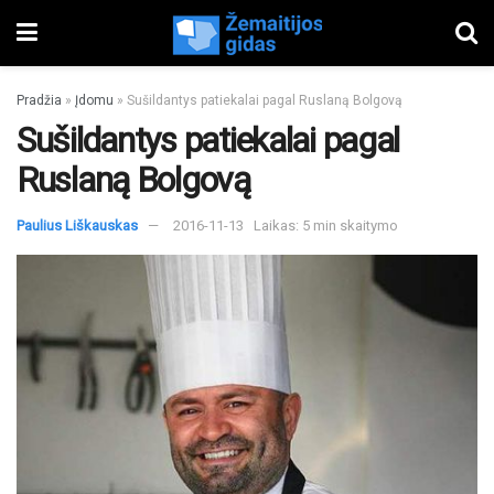
Pradžia
»
Įdomu
»
Sušildantys patiekalai pagal Ruslaną Bolgovą
Sušildantys patiekalai pagal
Ruslaną Bolgovą
Paulius Liškauskas
2016-11-13
Laikas: 5 min skaitymo