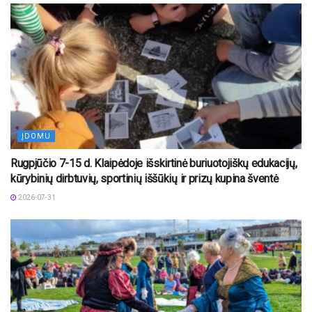
ĮDOMU
Rugpjūčio 7-15 d. Klaipėdoje išskirtinė buriuotojiškų edukacijų,
kūrybinių dirbtuvių, sportinių iššūkių ir prizų kupina šventė
2026-07-31