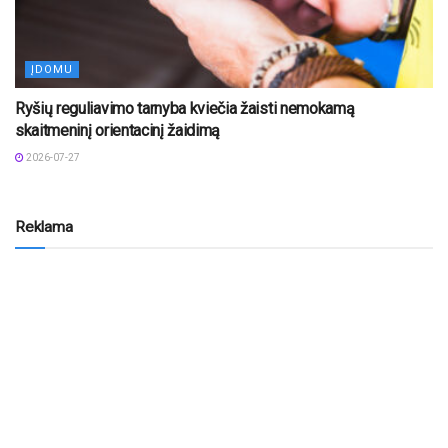
ĮDOMU
Ryšių reguliavimo tarnyba kviečia žaisti nemokamą
skaitmeninį orientacinį žaidimą
2026-07-27
Reklama