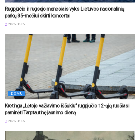
Rugpjūčio ir rugsėjo mėnesiais vyks Lietuvos nacionalinių
parkų 35-mečiui skirti koncertai
2026-08-05
ĮDOMU
Kretinga „Lėtojo važiavimo iššūkiu“ rugpjūčio 12-ąją ruošiasi
paminėti Tarptautinę jaunimo dieną
2026-08-05