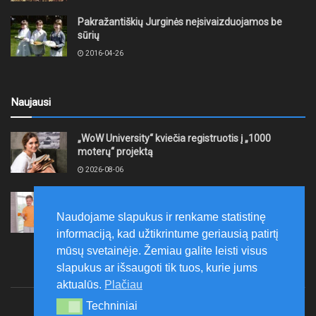
Pakražantiškių Jurginės neįsivaizduojamos be
sūrių
2016-04-26
Naujausi
„WoW University“ kviečia registruotis į „1000
moterų“ projektą
2026-08-06
Tauragės rajono savivaldybė finansuos
neformaliojo mokinių sportinio ugdymo programas
Naudojame slapukus ir renkame statistinę
2026-08-06
informaciją, kad užtikrintume geriausią patirtį
mūsų svetainėje. Žemiau galite leisti visus
slapukus ar išsaugoti tik tuos, kurie jums
aktualūs.
Plačiau
Techniniai
Techniniai