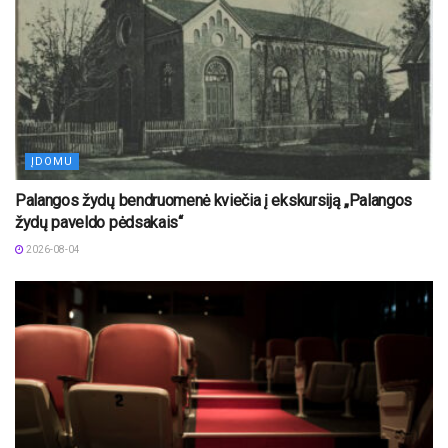
ĮDOMU
Palangos žydų bendruomenė kviečia į ekskursiją „Palangos
žydų paveldo pėdsakais“
2026-08-04