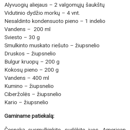
Alyvuogių aliejaus – 2 valgomųjų šaukštų
Vidutinio dydžio morkų – 4 vnt.
Nesaldinto kondensuoto pieno – 1 indelio
Vandens – 200 ml
Sviesto – 30 g
Smulkinto muskato riešuto – žiupsnelio
Druskos – žiupsnelio
Bulgur kruopų – 200 g
Kokosų pieno – 200 g
Vandens – 400 ml
Kumino – žiupsnelio
Ciberžolės – žiupsnelio
Kario – žiupsnelio
Gaminame patiekalą:
Česnaką susmulkinkite, sudėkite juos, American