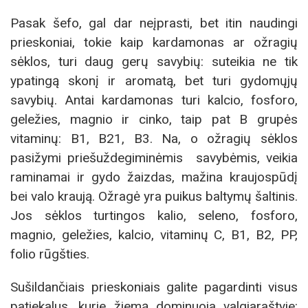
Pasak šefo, gal dar neįprasti, bet itin naudingi
prieskoniai, tokie kaip kardamonas ar ožragių
sėklos, turi daug gerų savybių: suteikia ne tik
ypatingą skonį ir aromatą, bet turi gydomųjų
savybių. Antai kardamonas turi kalcio, fosforo,
geležies, magnio ir cinko, taip pat B grupės
vitaminų: B1, B21, B3. Na, o ožragių sėklos
pasižymi priešuždegiminėmis savybėmis, veikia
raminamai ir gydo žaizdas, mažina kraujospūdį
bei valo kraują. Ožragė yra puikus baltymų šaltinis.
Jos sėklos turtingos kalio, seleno, fosforo,
magnio, geležies, kalcio, vitaminų C, B1, B2, PP,
folio rūgšties.
Sušildančiais prieskoniais galite pagardinti visus
patiekalus, kurie žiemą dominuoja valgiaraštyje: