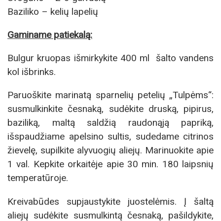
Baziliko – kelių lapelių
Gaminame patiekalą:
Bulgur kruopas išmirkykite 400 ml šalto vandens
kol išbrinks.
Paruoškite marinatą sparnelių petelių „Tulpėms“:
susmulkinkite česnaką, sudėkite druską, pipirus,
baziliką, maltą saldžią raudonąją papriką,
išspaudžiame apelsino sultis, sudedame citrinos
žievelę, supilkite alyvuogių aliejų. Marinuokite apie
1 val. Kepkite orkaitėje apie 30 min. 180 laipsnių
temperatūroje.
Kreivabūdes supjaustykite juostelėmis. Į šaltą
aliejų sudėkite susmulkintą česnaką, pašildykite,