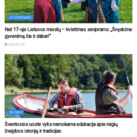
GYVENIMAS
Net 17-oje Lietuvos miestų – kvietimas senjorams: „Švęskime
gyvenimą čia ir dabar!“
2026-07-30
ĮDOMU
Šventosios uoste vyks nemokama edukacija apie nėgių
žvejybos istoriją ir tradicijas