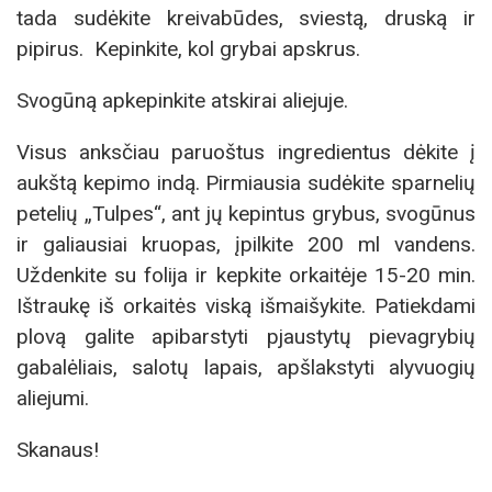
tada sudėkite kreivabūdes, sviestą, druską ir
pipirus. Kepinkite, kol grybai apskrus.
Svogūną apkepinkite atskirai aliejuje.
Visus anksčiau paruoštus ingredientus dėkite į
aukštą kepimo indą. Pirmiausia sudėkite sparnelių
petelių „Tulpes“, ant jų kepintus grybus, svogūnus
ir galiausiai kruopas, įpilkite 200 ml vandens.
Uždenkite su folija ir kepkite orkaitėje 15-20 min.
Ištraukę iš orkaitės viską išmaišykite. Patiekdami
plovą galite apibarstyti pjaustytų pievagrybių
gabalėliais, salotų lapais, apšlakstyti alyvuogių
aliejumi.
Skanaus!