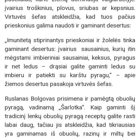
įvairius troškinius, plovus, sriubas ar kepsnius.
Virtuvės šefas atskleidžia, kad tuos pačius
prieskonius galima naudoti ir gaminant desertus:
„Imunitetą stiprinantys prieskoniai ir žolelės tinka
gaminant desertus: įvairius sausainius, kurių itin
mėgstami imbieriniai sausainiai, keksus, pyragus
ir net ledus – drąsiai galite gaminti ledus su
imbieru ir patiekti su karštu pyragu,“ – apie
žiemos desertus pasakoja virtuvės šefas.
Ruslanas Bolgovas prisimena ir pamėgtą obuolių
pyragą, vadinamą „Šarlotka“. Kaip gaminti šį
tradicinį lenkų obuolių pyragą receptų galite rasti
labai daug, tačiau jis atskleidžia, kad tikriausias
yra gaminamas iš obuolių, razinų ir miltų bei