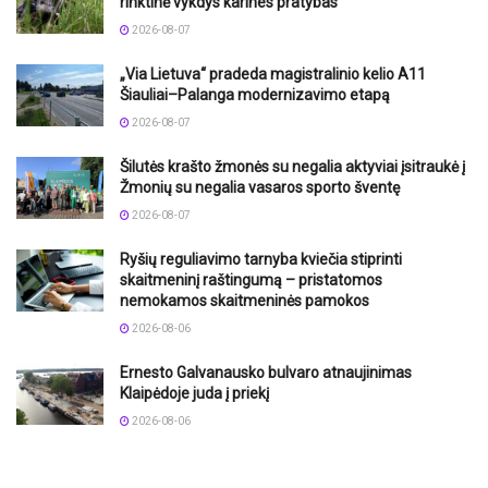
rinktinė vykdys karines pratybas
2026-08-07
„Via Lietuva“ pradeda magistralinio kelio A11
Šiauliai–Palanga modernizavimo etapą
2026-08-07
Šilutės krašto žmonės su negalia aktyviai įsitraukė į
Žmonių su negalia vasaros sporto šventę
2026-08-07
Ryšių reguliavimo tarnyba kviečia stiprinti
skaitmeninį raštingumą – pristatomos
nemokamos skaitmeninės pamokos
2026-08-06
Ernesto Galvanausko bulvaro atnaujinimas
Klaipėdoje juda į priekį
2026-08-06