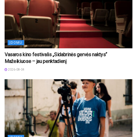
ĮDOMU
Vasaros kino festivalis „Sidabrinės gervės naktys“
Mažeikiuose – jau penktadienį
2026-08-04