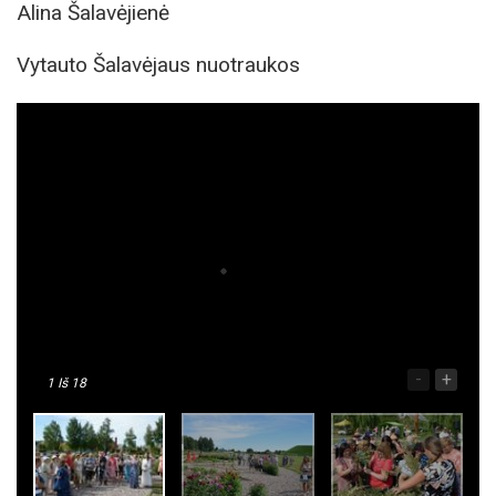
Alina Šalavėjienė
Vytauto Šalavėjaus nuotraukos
-
+
1
Iš 18