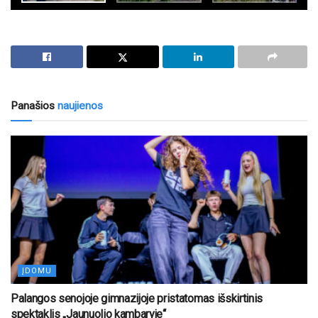
Panašios
naujienos
ĮDOMU
Palangos senojoje gimnazijoje pristatomas išskirtinis
spektaklis „Jaunuolio kambaryje“