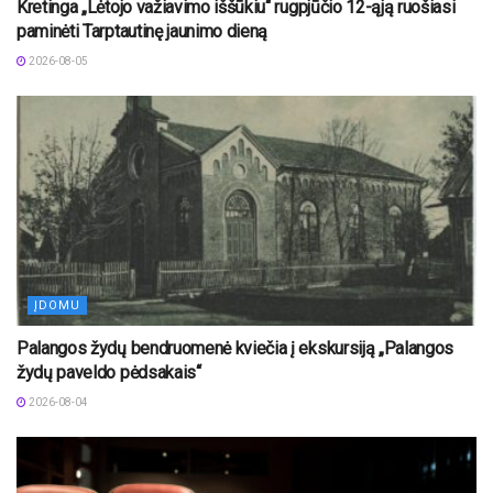
Kretinga „Lėtojo važiavimo iššūkiu“ rugpjūčio 12-ąją ruošiasi
paminėti Tarptautinę jaunimo dieną
2026-08-05
ĮDOMU
Palangos žydų bendruomenė kviečia į ekskursiją „Palangos
žydų paveldo pėdsakais“
2026-08-04