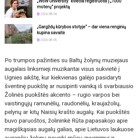
„WoW University“ kviečia registruotis į „1000
moterų“ projektą
2026-08-06
„Gargždų kūrybos stotyje“ – dar viena renginių
kupina savaitė
2026-08-05
Po trumpos pažinties su Baltų žolynų muziejaus
augalais linksmieji muzikantai visus sukvietė į
Ugnies aikštę, kur kiekvienas galėjo pasidaryti
šventinę puokštę ar nusipinti vainiką iš svarbiausio
Žolinės puokštės akcento – rugio varpos bei
vaistingųjų ramunėlių, raudonėlių, kraujažolių,
pelynų ar kitų Naisių krašto augalų. Kai puokštės
buvo paruoštos, žolininkė Rūta papasakojo apie
magiškąsias augalų galias, apie Lietuvos laukuose
augančių žolynų poveikį mūsų gyvenimui ir