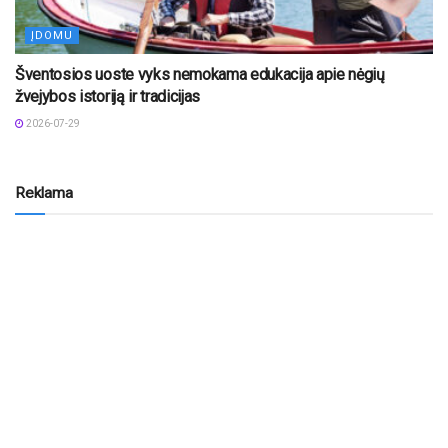
ĮDOMU
Šventosios uoste vyks nemokama edukacija apie nėgių
žvejybos istoriją ir tradicijas
2026-07-29
Reklama