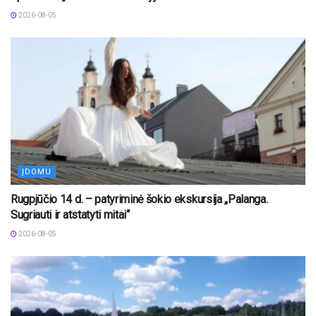
2026-08-05
ĮDOMU
Rugpjūčio 14 d. – patyriminė šokio ekskursija „Palanga.
Sugriauti ir atstatyti mitai“
2026-08-05