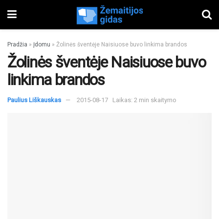
Pradžia
»
Įdomu
»
Žolinės šventėje Naisiuose buvo linkima brandos
Žolinės šventėje Naisiuose buvo
linkima brandos
Paulius Liškauskas
2015-08-17
Laikas: 2 min skaitymo