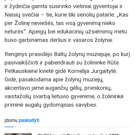
ir žydinčia gamta susirinko vietiniai gyventojai ir
Naisių svečiai – tie, kurie tiki senolių patarle: „Kas
per Žolinę neviešės, tas visą gyvenimą nieko
neturės“. Apeigų bei edukacinių užsiėmimų metu
buvo garbinamas derlius ir vasaros žolynai.
Renginys prasidėjo Baltų žolynų muziejuje, po kurį
pasivaikščioti ir pabendrauti su žolininke Rūta
Petkauskiene kvietė gidė Kornelija Jurgaitytė.
Gidė, pasakodama apie žolynų muziejų,
akcentavo jame augančių gėlių, prieskonių,
vaistažolių svarbą lietuvio gyvenime, o žolininkė
priminė augalų gydomąsias savybes.
Įdomu
paskaityti