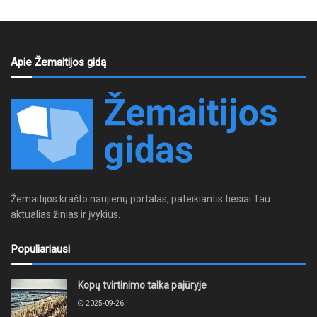
Apie Žemaitijos gidą
Žemaitijos krašto naujienų portalas, pateikiantis tiesiai Tau
aktualias žinias ir įvykius.
Populiariausi
Kopų tvirtinimo talka pajūryje
2025-09-26