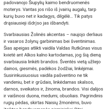
padovanojo Šiupylių kaimo bendruomenės
moterys. Vantas jos rišo iš įvairių augalų, tarp
kurių buvo net ir kadagys, dilgėlė… Tik patys
drąsiausieji išdrįso jas išbandyti.
Svarbiausias Žolinės akcentas – naujojo derliaus
ir vasaros žolynų garbinimas bei šventinimas.
Šias apeigas atlikti vaidila Valdas Rutkūnas visus
kvietė ant Alkos kalno kartodamas, jog šią dieną
svarbiausia linkėti brandos. Šventės vietą užliejo
dainos, giesmės, padėkos žodžiai, linkėjimai.
Susirinkusiuosius vaidila pašventino ne tik
vandeniu, bet ir grūdais, linkėdamas skalsos,
darnos, sveikatos ir, žinoma, brandos. Visi dalijos
ir vaišinosi duona, medumi, obuoliais. Pagrindinis
rugių pėdas, skirtas Naisių žmonėms, buvo