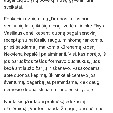
sveikatai.
Edukacinį užsiėmimą „Duonos kelias nuo
seniausių laikų iki šių dienų“ vedė ūkininkė Elvyra
Vasiliauskienė, kepanti duoną pagal senovinį
receptą: su natūraliu raugu, minkomą rankomis,
prieš šaudama į malkomis kūrenamą krosnį
kiekvieną kepalėlį palaiminanti. Visi, kas norėjo, iš
jos paruoštos tešlos formavo duoniukus, juos
kepė ant laužo žarijų ir skanavo. Pasakodama
apie duonos kepimą, ūkininkė akcentavo jos
šventumą, pagarbą jai, primindama, kiek daug
dėmesio duonai skiriama liaudies kūryboje.
Nuotaikingą ir labai praktišką edukacinį
užsiėmimą „Vantos: nauda žmogui, paruošimas“