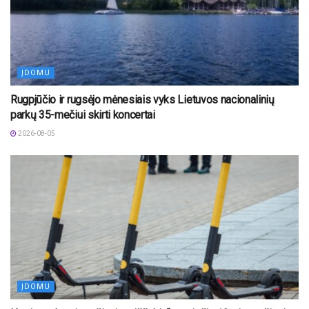
ĮDOMU
Rugpjūčio ir rugsėjo mėnesiais vyks Lietuvos nacionalinių
parkų 35-mečiui skirti koncertai
2026-08-05
ĮDOMU