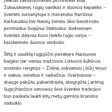
įteiktas bendruomenės pirmininkei Ritai
Žukauskienei, rugių vainikas ir duonos kepalėlis –
šventės sumanytojui ir mecenatui Ramūnui
Karbauskiui bei Naisių žemės ūkio bendrovės
pirmininkui Svajūnui Stelmokui. Kiekvienam
šventės dalyviui buvo įteikta rugio varpa –
kasdieninės duonos simbolis.
Šiltą ir saulėtą rugpjūčio pavakare Naisiuose
baigėsi dar vienas mažosios Lietuvos kultūros
sostinės renginys – Žolinė, sukvietusi į būrį tėvus
ir vaikus, senelius ir vaikaičius. Svarbiausia –
drauge pabūta, pabendrauta, atsigręžta į artimą.
Sugrįžtančios senosios šios šventės tradicijos
bus paskata laukti kitų metų gamtos brandos
stebuklo.