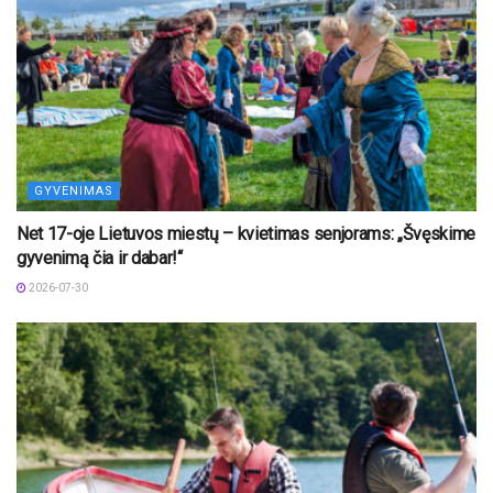
GYVENIMAS
Net 17-oje Lietuvos miestų – kvietimas senjorams: „Švęskime
gyvenimą čia ir dabar!“
2026-07-30