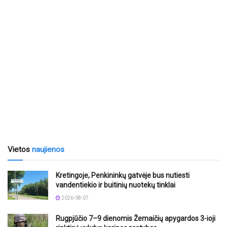
Vietos
naujienos
Kretingoje, Penkininkų gatvėje bus nutiesti
vandentiekio ir buitinių nuotekų tinklai
2026-08-07
Rugpjūčio 7–9 dienomis Žemaičių apygardos 3-ioji