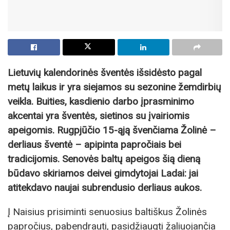
Lietuvių kalendorinės šventės išsidėsto pagal
metų laikus ir yra siejamos su sezonine žemdirbių
veikla. Buities, kasdienio darbo įprasminimo
akcentai yra šventės, sietinos su įvairiomis
apeigomis. Rugpjūčio 15-ąją švenčiama Žolinė –
derliaus šventė – apipinta papročiais bei
tradicijomis. Senovės baltų apeigos šią dieną
būdavo skiriamos deivei gimdytojai Ladai: jai
atitekdavo naujai subrendusio derliaus aukos.
Į Naisius prisiminti senuosius baltiškus Žolinės
papročius, pabendrauti, pasidžiaugti žaliuojančia