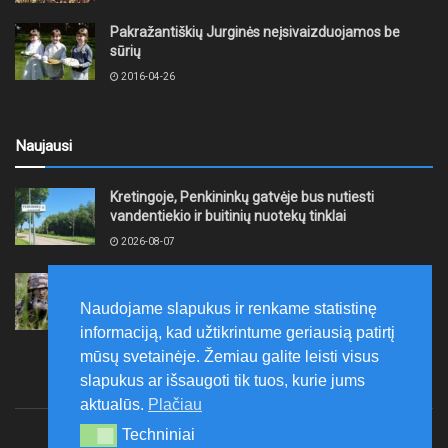
Pakražantiškių Jurginės neįsivaizduojamos be
sūrių
2016-04-26
Naujausi
Kretingoje, Penkininkų gatvėje bus nutiesti
vandentiekio ir buitinių nuotekų tinklai
2026-08-07
Rugpjūčio 7–9 dienomis Žemaičių apygardos 3-ioji
rinktinė vykdys karines pratybas
Naudojame slapukus ir renkame statistinę
2026-08-07
informaciją, kad užtikrintume geriausią patirtį
mūsų svetainėje. Žemiau galite leisti visus
slapukus ar išsaugoti tik tuos, kurie jums
aktualūs.
Plačiau
Techniniai
Techniniai