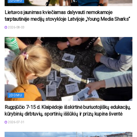
ĮDOMU
Lietuvos jaunimas kviečiamas dalyvauti nemokamoje
tarptautinėje medijų stovykloje Latvijoje „Young Media Sharks“
2026-08-03
ĮDOMU
Rugpjūčio 7-15 d. Klaipėdoje išskirtinė buriuotojiškų edukacijų,
kūrybinių dirbtuvių, sportinių iššūkių ir prizų kupina šventė
2026-07-31