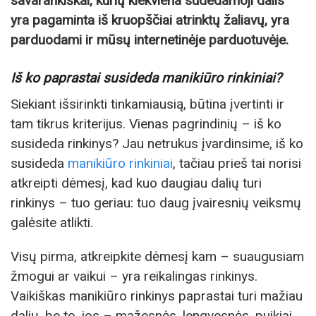
savarankiškai, kurių kiekviena sudedamoji dalis
yra pagaminta iš kruopščiai atrinktų žaliavų, yra
parduodami ir mūsų internetinėje parduotuvėje.
Iš ko paprastai susideda manikiūro rinkiniai?
Siekiant išsirinkti tinkamiausią, būtina įvertinti ir
tam tikrus kriterijus. Vienas pagrindinių – iš ko
susideda rinkinys? Jau netrukus įvardinsime, iš ko
susideda
manikiūro rinkiniai
, tačiau prieš tai norisi
atkreipti dėmesį, kad kuo daugiau dalių turi
rinkinys – tuo geriau: tuo daug įvairesnių veiksmų
galėsite atlikti.
Visų pirma, atkreipkite dėmesį kam – suaugusiam
žmogui ar vaikui – yra reikalingas rinkinys.
Vaikiškas manikiūro rinkinys paprastai turi mažiau
dalių, be to, jos – mažesnės, lengvesnės, puikiai