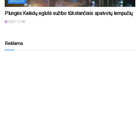
GROŽIS
Plungės Kalėdų eglutė sužibo tūkstančiais spalvotų lempučių
2025-12-08
Reklama