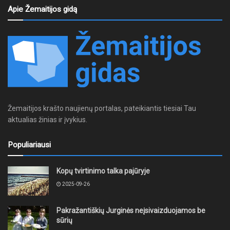
Apie Žemaitijos gidą
Žemaitijos krašto naujienų portalas, pateikiantis tiesiai Tau
aktualias žinias ir įvykius.
Populiariausi
Kopų tvirtinimo talka pajūryje
2025-09-26
Pakražantiškių Jurginės neįsivaizduojamos be
sūrių