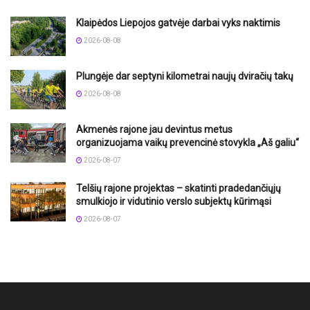
Klaipėdos Liepojos gatvėje darbai vyks naktimis
2026-08-08
Plungėje dar septyni kilometrai naujų dviračių takų
2026-08-08
Akmenės rajone jau devintus metus
organizuojama vaikų prevencinė stovykla „Aš galiu“
2026-08-07
Telšių rajone projektas – skatinti pradedančiųjų
smulkiojo ir vidutinio verslo subjektų kūrimąsi
2026-08-07