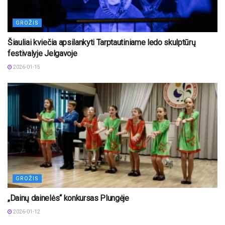
GROŽIS
Šiauliai kviečia apsilankyti Tarptautiniame ledo skulptūrų
festivalyje Jelgavoje
2026-01-15
GROŽIS
„Dainų dainelės“ konkursas Plungėje
2026-01-12