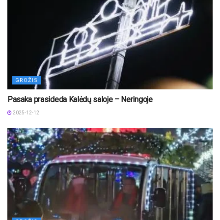
GROŽIS
Pasaka prasideda Kalėdų saloje – Neringoje
2025-12-12