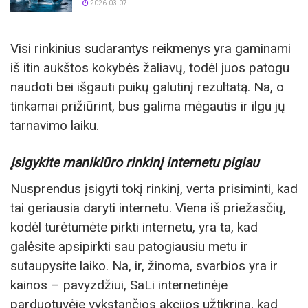
2026-03-07
Visi rinkinius sudarantys reikmenys yra gaminami
iš itin aukštos kokybės žaliavų, todėl juos patogu
naudoti bei išgauti puikų galutinį rezultatą. Na, o
tinkamai prižiūrint, bus galima mėgautis ir ilgu jų
tarnavimo laiku.
Įsigykite manikiūro rinkinį internetu pigiau
Nusprendus įsigyti tokį rinkinį, verta prisiminti, kad
tai geriausia daryti internetu. Viena iš priežasčių,
kodėl turėtumėte pirkti internetu, yra ta, kad
galėsite apsipirkti sau patogiausiu metu ir
sutaupysite laiko. Na, ir, žinoma, svarbios yra ir
kainos – pavyzdžiui, SaLi internetinėje
parduotuvėje vykstančios akcijos užtikrina, kad