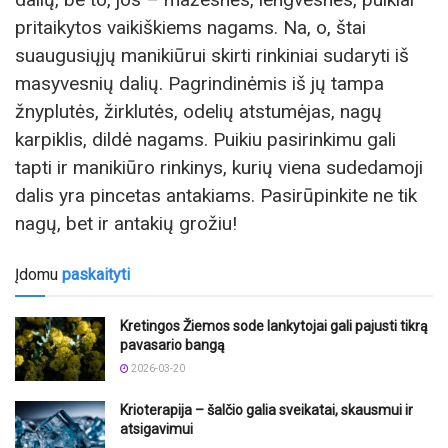
pritaikytos vaikiškiems nagams. Na, o, štai
suaugusiųjų manikiūrui skirti rinkiniai sudaryti iš
masyvesnių dalių. Pagrindinėmis iš jų tampa
žnyplutės, žirklutės, odelių atstumėjas, nagų
karpiklis, dildė nagams. Puikiu pasirinkimu gali
tapti ir manikiūro rinkinys, kurių viena sudedamoji
dalis yra pincetas antakiams. Pasirūpinkite ne tik
nagų, bet ir antakių grožiu!
Įdomu
paskaityti
Kretingos Žiemos sode lankytojai gali pajusti tikrą
pavasario bangą
2026-03-20
Krioterapija – šalčio galia sveikatai, skausmui ir
atsigavimui