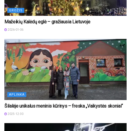
GROŽIS
Mažeikių Kalėdų eglė – gražiausia Lietuvoje
2026-01-06
APLINKA
Šilalėje unikalus meninis kūrinys – freska „Vaikystės skoniai“
2025-12-30