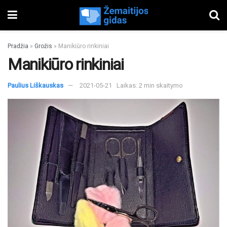
Pradžia
»
Grožis
»
Manikiūro rinkiniai
Manikiūro rinkiniai
Paulius Liškauskas
2021-05-21
Laikas: 2 min skaitymo