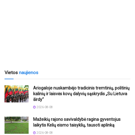
Vietos
naujienos
Ariogaloje nuskambėjo tradicinis tremtinių, politinių
kalinių ir laisvės kovų dalyvių sąskrydis „Su Lietuva
širdy“
2026-08-08
Mažeikių rajono savivaldybė ragina gyventojus
laikytis Kelių eismo taisyklių, tausoti aplinką
2026-08-08