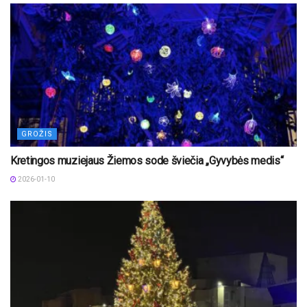
GROŽIS
Kretingos muziejaus Žiemos sode šviečia „Gyvybės medis“
2026-01-10