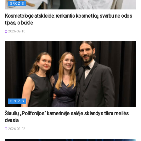
GROŽIS
Kosmetologė atskleidė: renkantis kosmetiką svarbu ne odos
tipas, o būklė
2026-02-10
GROŽIS
Šiaulių „Polifonijos“ kamerinėje salėje sklandys tikra meilės
dvasia
2026-02-02