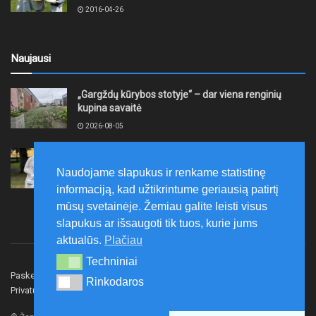
2016-04-26
Naujausi
„Gargždų kūrybos stotyje“ – dar viena renginių
kupina savaitė
2026-08-05
XII akmentašių simpoziumas Kelmėje: miestą
papuošė trys nauji kūriniai
Naudojame slapukus ir renkame statistinę
2026-08-05
informaciją, kad užtikrintume geriausią patirtį
mūsų svetainėje. Žemiau galite leisti visus
slapukus ar išsaugoti tik tuos, kurie jums
aktualūs.
Plačiau
Techniniai
Techniniai
Paskelbk naujieną
Rašyti redakcijai
Reklama
Rinkodaros
Rinkodaros
Privatumo politika
Susisiekite