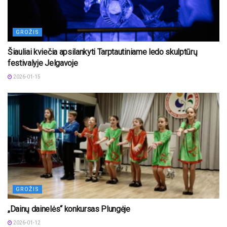
GROŽIS
Šiauliai kviečia apsilankyti Tarptautiniame ledo skulptūrų
festivalyje Jelgavoje
2026-01-15
GROŽIS
„Dainų dainelės“ konkursas Plungėje
2026-01-12