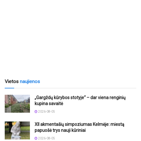
Vietos
naujienos
„Gargždų kūrybos stotyje“ – dar viena renginių
kupina savaitė
2026-08-05
XII akmentašių simpoziumas Kelmėje: miestą
papuošė trys nauji kūriniai
2026-08-05