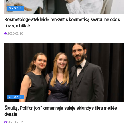
GROŽIS
Kosmetologė atskleidė: renkantis kosmetiką svarbu ne odos
tipas, o būklė
2026-02-10
GROŽIS
Šiaulių „Polifonijos“ kamerinėje salėje sklandys tikra meilės
dvasia
2026-02-02