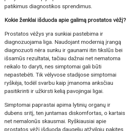
patikimus diagnostikos sprendimus.
Kokie ženklai išduoda apie galimą prostatos vėžį?
Prostatos vėžys yra sunkiai pastebima ir
diagnozuojama liga. Naudojant modernią įrangą
diagnozuoti nėra sunku ir gaunami itin tikslūs bei
išsamūs rezultatai, tačiau dažnai net nematoma
reikalo to daryti, nes simptomai gali būti
nepastebėti. Tik vėlyvose stadijose simptomai
ryškėja, todėl svarbu kaip įmanoma anksčiau
pasitikrinti ir užkirsti kelią pavojingai ligai.
Simptomai paprastai apima lytinių organų ir
dubens sritį, ten juntamas diskomfortas, o kartais
net nemalonūs skausmai. Ryškiausiai apie
prostatos vėžį išduoda daugeliu atžvilgių pakitęs