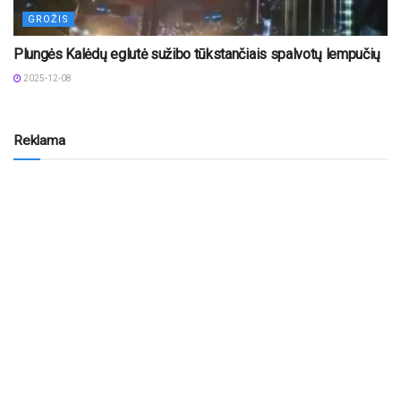
GROŽIS
Plungės Kalėdų eglutė sužibo tūkstančiais spalvotų lempučių
2025-12-08
Reklama