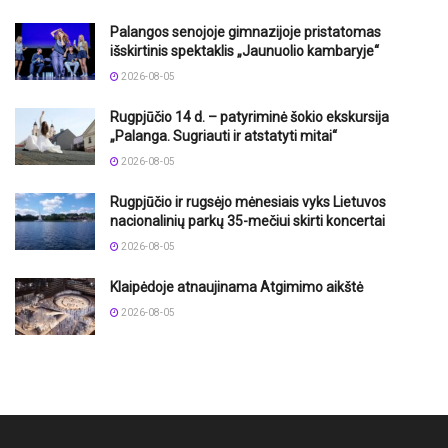
Palangos senojoje gimnazijoje pristatomas
išskirtinis spektaklis „Jaunuolio kambaryje“
2026-08-05
Rugpjūčio 14 d. – patyriminė šokio ekskursija
„Palanga. Sugriauti ir atstatyti mitai“
2026-08-05
Rugpjūčio ir rugsėjo mėnesiais vyks Lietuvos
nacionalinių parkų 35-mečiui skirti koncertai
2026-08-05
Klaipėdoje atnaujinama Atgimimo aikštė
2026-08-05