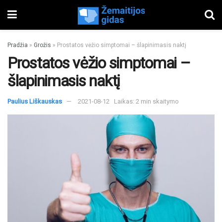
Pradžia
»
Grožis
»
Prostatos vėžio simptomai – šlapinimasis naktį
Prostatos vėžio simptomai –
šlapinimasis naktį
Paulius Liškauskas
2021-08-12
Laikas: 2 min skaitymo