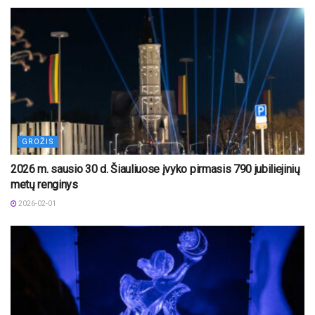
GROŽIS
2026 m. sausio 30 d. Šiauliuose įvyko pirmasis 790 jubiliejinių
metų renginys
2026-02-01