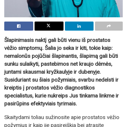
Šlapinimasis naktį gali būti vienu iš prostatos
vėžio simptomų. Šalia jo seka ir kiti, tokie kaip:
nemalonūs pojūčiai šlapinantis, šlapimą gali būti
sunku sulaikyti, pastebimos net kraujo dėmės,
juntami skausmai kryžkaulyje ir dubenyje.
Susiduriant su šiais požymiais, svarbu nedelsti ir
kreiptis į prostatos vėžio diagnostikos
specialistus, kurie nukreips Jus tinkama linkme ir
pasirūpins efektyviais tyrimais.
Skaitydami toliau sužinosite apie prostatos vėžio
požymius ir kaip jie pasireiškia bei atrasite