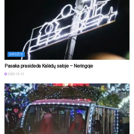
GROŽIS
Pasaka prasideda Kalėdų saloje – Neringoje
2025-12-12