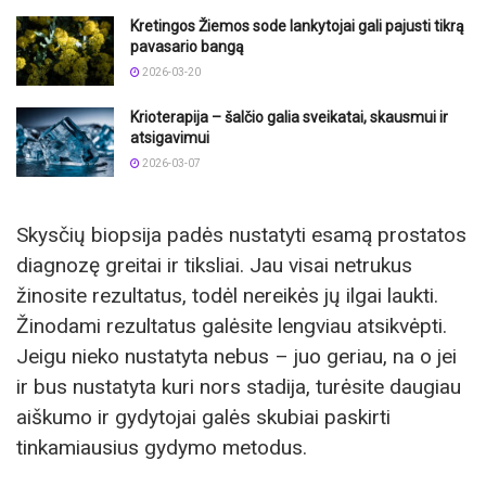
Kretingos Žiemos sode lankytojai gali pajusti tikrą
pavasario bangą
2026-03-20
Krioterapija – šalčio galia sveikatai, skausmui ir
atsigavimui
2026-03-07
Skysčių biopsija padės nustatyti esamą prostatos
diagnozę greitai ir tiksliai. Jau visai netrukus
žinosite rezultatus, todėl nereikės jų ilgai laukti.
Žinodami rezultatus galėsite lengviau atsikvėpti.
Jeigu nieko nustatyta nebus – juo geriau, na o jei
ir bus nustatyta kuri nors stadija, turėsite daugiau
aiškumo ir gydytojai galės skubiai paskirti
tinkamiausius gydymo metodus.