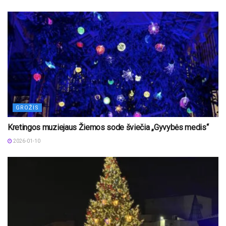
GROŽIS
Kretingos muziejaus Žiemos sode šviečia „Gyvybės medis“
2026-01-10