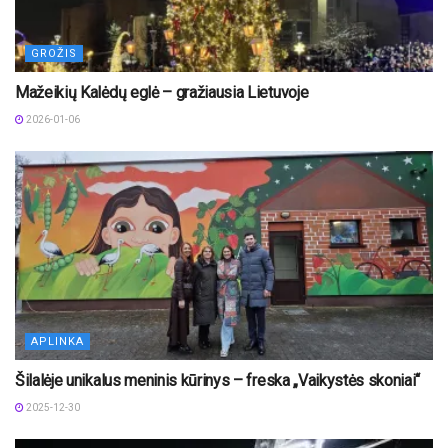
GROŽIS
Mažeikių Kalėdų eglė – gražiausia Lietuvoje
2026-01-06
APLINKA
Šilalėje unikalus meninis kūrinys – freska „Vaikystės skoniai“
2025-12-30